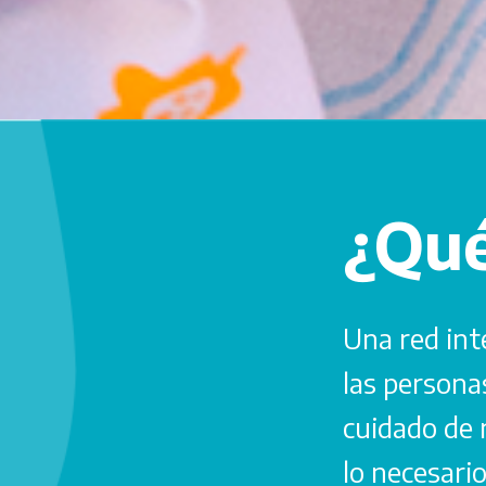
¿Qué
Una red int
las persona
cuidado de 
lo necesari